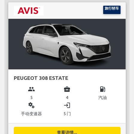
旅行轿车
PEUGEOT 308 ESTATE
group
business_center
local_gas_station
5
4
汽油
miscellaneous_services
login
手动变速器
5 门
查看详情...