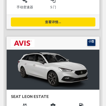
miscellaneous_services
login
手动变速器
5 门
查看详情...
小型
SEAT LEON ESTATE
group
business_center
local_gas_station