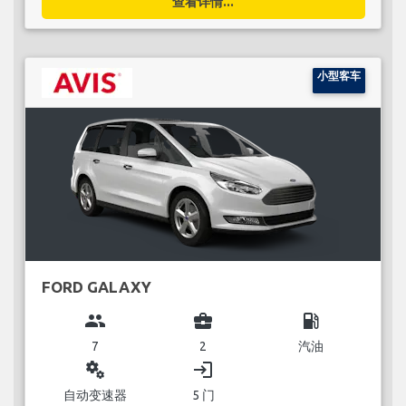
查看详情...
小型客车
FORD GALAXY
group
business_center
local_gas_station
7
2
汽油
miscellaneous_services
login
自动变速器
5 门