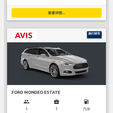
查看详情...
旅行轿车
FORD MONDEO ESTATE
group
business_center
local_gas_station
5
5
汽油