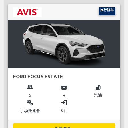
旅行轿车
FORD FOCUS ESTATE
group
business_center
local_gas_station
5
4
汽油
miscellaneous_services
login
手动变速器
5 门