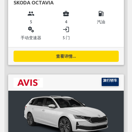
SKODA OCTAVIA
group
business_center
local_gas_station
5
4
汽油
miscellaneous_services
login
手动变速器
5 门
查看详情...
旅行轿车