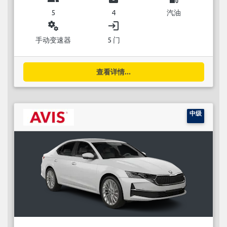
5
4
汽油
miscellaneous_services
login
手动变速器
5 门
查看详情...
中级