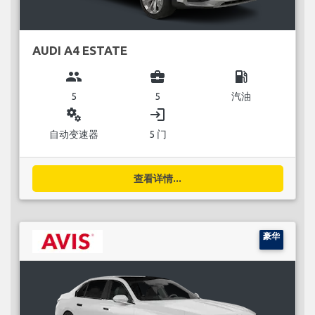
AUDI A4 ESTATE
group
business_center
local_gas_station
5
5
汽油
miscellaneous_services
login
自动变速器
5 门
查看详情...
豪华