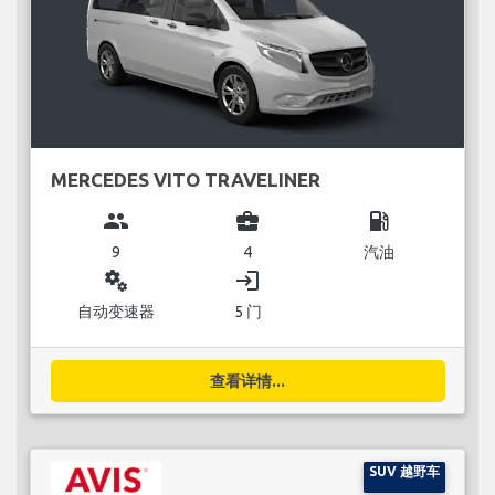
MERCEDES VITO TRAVELINER
group
business_center
local_gas_station
9
4
汽油
miscellaneous_services
login
自动变速器
5 门
查看详情...
SUV 越野车