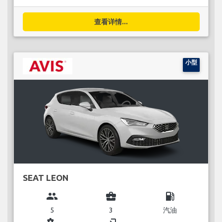
查看详情...
小型
SEAT LEON
group
business_center
local_gas_station
5
3
汽油