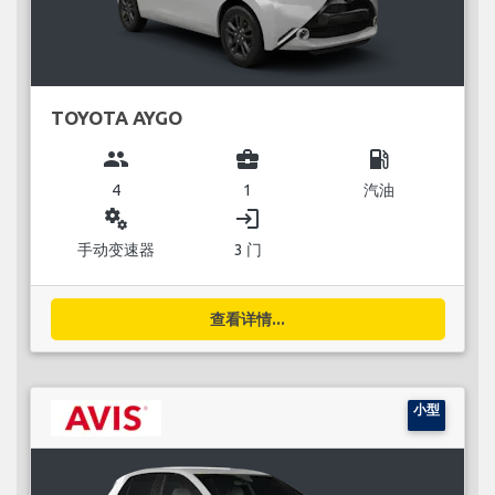
TOYOTA AYGO
group
business_center
local_gas_station
4
1
汽油
miscellaneous_services
login
手动变速器
3 门
查看详情...
小型