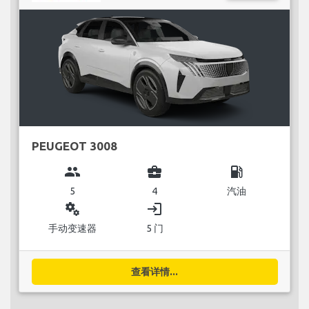
PEUGEOT 3008
group
business_center
local_gas_station
5
4
汽油
miscellaneous_services
login
手动变速器
5 门
查看详情...