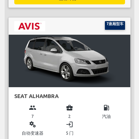
7座厢型车
SEAT ALHAMBRA
group
business_center
local_gas_station
7
2
汽油
miscellaneous_services
login
自动变速器
5 门