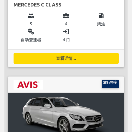
MERCEDES C CLASS
group
business_center
local_gas_station
5
4
柴油
miscellaneous_services
login
自动变速器
4 门
查看详情...
旅行轿车