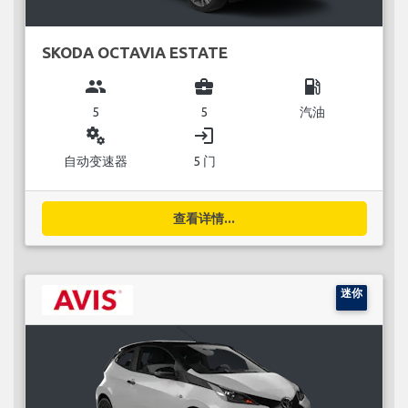
SKODA OCTAVIA ESTATE
group
business_center
local_gas_station
5
5
汽油
miscellaneous_services
login
自动变速器
5 门
查看详情...
迷你