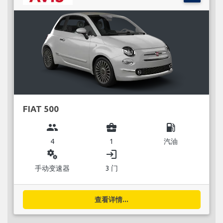
FIAT 500
group
business_center
local_gas_station
4
1
汽油
miscellaneous_services
login
手动变速器
3 门
查看详情...