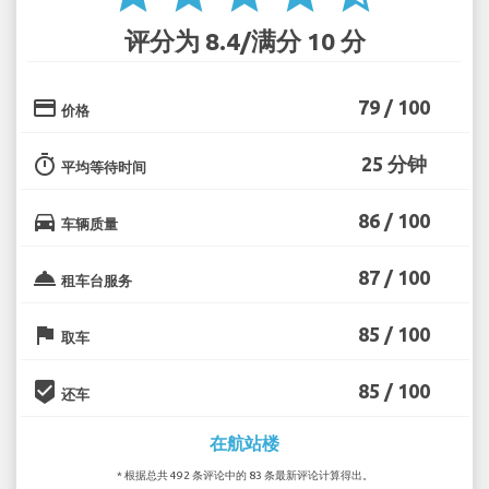
评分为 8.4/满分 10 分
credit_card
79 / 100
价格
timer
25 分钟
平均等待时间
directions_car
86 / 100
车辆质量
room_service
87 / 100
租车台服务
flag
85 / 100
取车
beenhere
85 / 100
还车
在航站楼
* 根据总共 492 条评论中的 83 条最新评论计算得出。