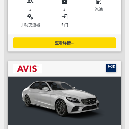
group
business_center
local_gas_station
5
3
汽油
miscellaneous_services
login
手动变速器
5 门
查看详情...
标准