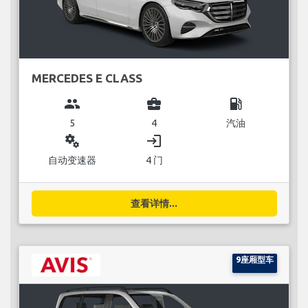
MERCEDES E CLASS
group
business_center
local_gas_station
5
4
汽油
miscellaneous_services
login
自动变速器
4 门
查看详情...
9座厢型车