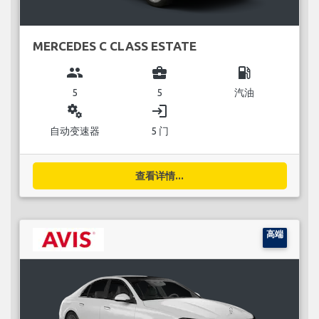
MERCEDES C CLASS ESTATE
group
business_center
local_gas_station
5
5
汽油
miscellaneous_services
login
自动变速器
5 门
查看详情...
高端