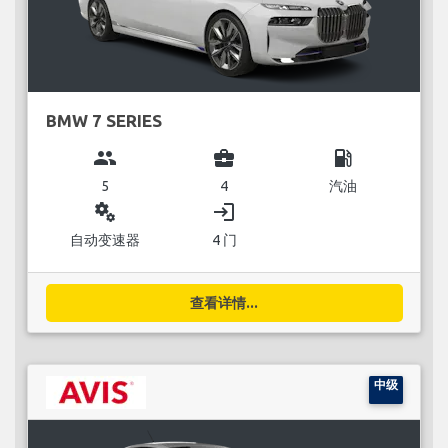
BMW 7 SERIES
group
business_center
local_gas_station
5
4
汽油
miscellaneous_services
login
自动变速器
4 门
查看详情...
中级