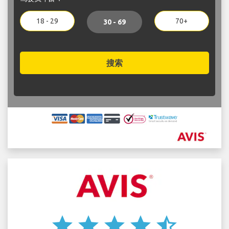
18 - 29
70+
30 - 69
搜索
star
star
star
star
star_half