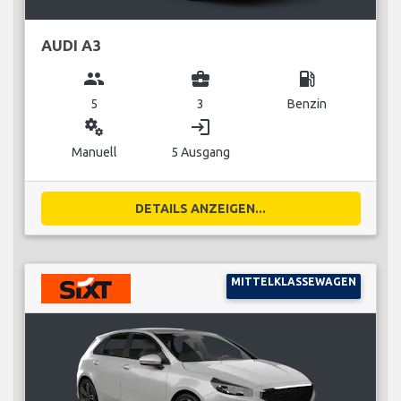
AUDI A3
group
business_center
local_gas_station
5
3
Benzin
miscellaneous_services
login
Manuell
5 Ausgang
DETAILS ANZEIGEN...
MITTELKLASSEWAGEN