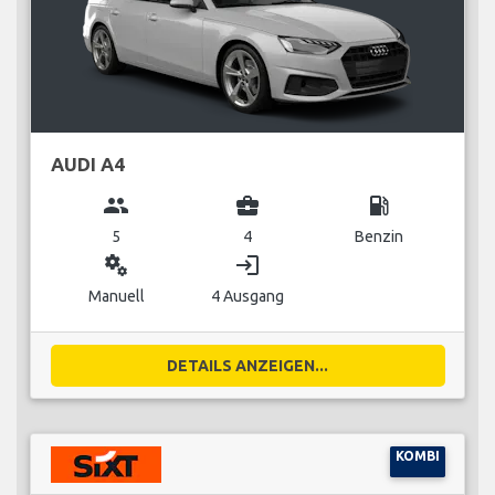
AUDI A4
group
business_center
local_gas_station
5
4
Benzin
miscellaneous_services
login
Manuell
4 Ausgang
DETAILS ANZEIGEN...
KOMBI