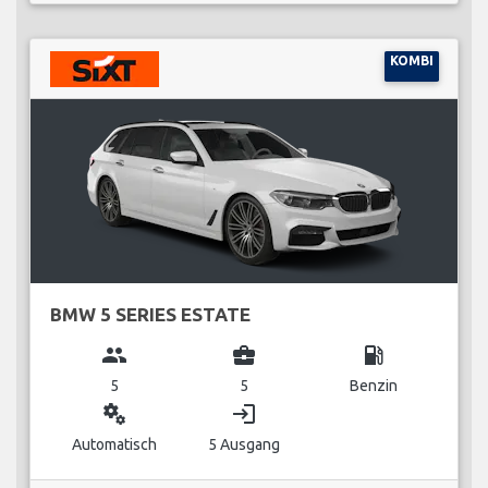
KOMBI
BMW 5 SERIES ESTATE
group
business_center
local_gas_station
5
5
Benzin
miscellaneous_services
login
Automatisch
5 Ausgang