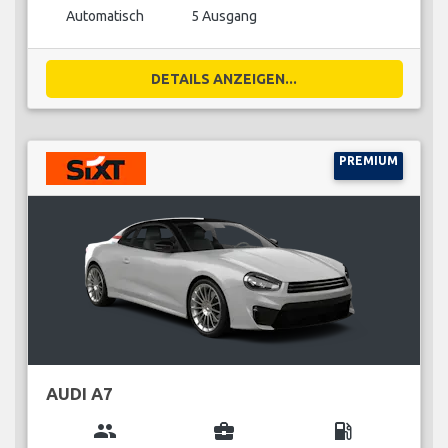
Automatisch
5 Ausgang
DETAILS ANZEIGEN...
PREMIUM
AUDI A7
group
business_center
local_gas_station