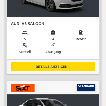
AUDI A3 SALOON
group
business_center
local_gas_station
5
4
Benzin
miscellaneous_services
login
Manuell
5 Ausgang
DETAILS ANZEIGEN...
STANDARD