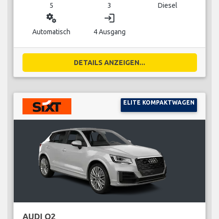
5
3
Diesel
miscellaneous_services
login
Automatisch
4 Ausgang
DETAILS ANZEIGEN...
ELITE KOMPAKTWAGEN
AUDI Q2