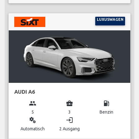
LUXUSWAGEN
AUDI A6
group
business_center
local_gas_station
5
3
Benzin
miscellaneous_services
login
Automatisch
2 Ausgang