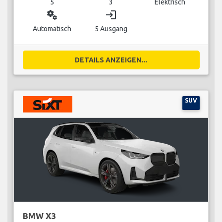
5
3
Elektrisch
miscellaneous_services
login
Automatisch
5 Ausgang
DETAILS ANZEIGEN...
SUV
BMW X3