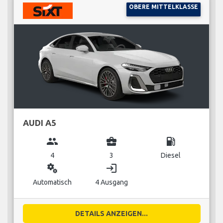
OBERE MITTELKLASSE
AUDI A5
group
business_center
local_gas_station
4
3
Diesel
miscellaneous_services
login
Automatisch
4 Ausgang
DETAILS ANZEIGEN...