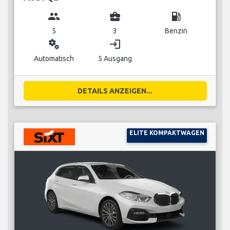
group
business_center
local_gas_station
5
3
Benzin
miscellaneous_services
login
Automatisch
5 Ausgang
DETAILS ANZEIGEN...
ELITE KOMPAKTWAGEN