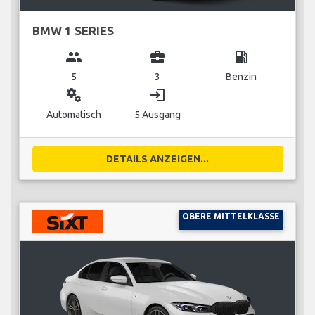
BMW 1 SERIES
group
business_center
local_gas_station
5
3
Benzin
miscellaneous_services
login
Automatisch
5 Ausgang
DETAILS ANZEIGEN...
OBERE MITTELKLASSE