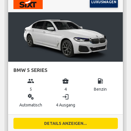
LUXUSWAGEN
BMW 5 SERIES
group
business_center
local_gas_station
5
4
Benzin
miscellaneous_services
login
Automatisch
4 Ausgang
DETAILS ANZEIGEN...