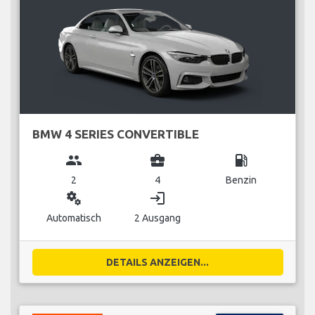
BMW 4 SERIES CONVERTIBLE
group
business_center
local_gas_station
2
4
Benzin
miscellaneous_services
login
Automatisch
2 Ausgang
DETAILS ANZEIGEN...