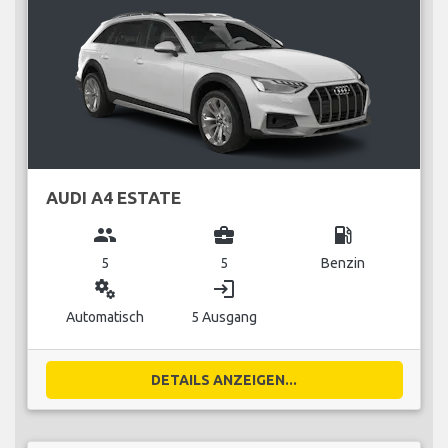
AUDI A4 ESTATE
group
business_center
local_gas_station
5
5
Benzin
miscellaneous_services
login
Automatisch
5 Ausgang
DETAILS ANZEIGEN...