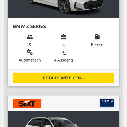
BMW 3 SERIES
group
business_center
local_gas_station
5
4
Benzin
miscellaneous_services
login
Automatisch
4 Ausgang
DETAILS ANZEIGEN...
KOMBI