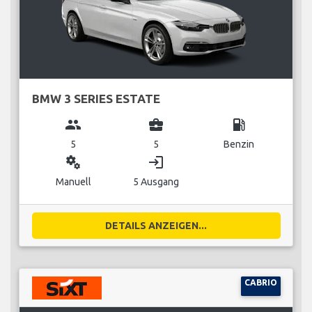
BMW 3 SERIES ESTATE
group
business_center
local_gas_station
5
5
Benzin
miscellaneous_services
login
Manuell
5 Ausgang
DETAILS ANZEIGEN...
CABRIO