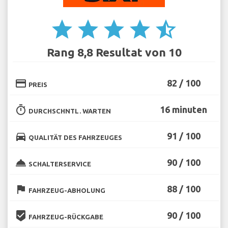
star
star
star
star
star_half
Rang 8,8 Resultat von 10
credit_card
82 / 100
PREIS
timer
16 minuten
DURCHSCHNTL. WARTEN
directions_car
91 / 100
QUALITÄT DES FAHRZEUGES
room_service
90 / 100
SCHALTERSERVICE
flag
88 / 100
FAHRZEUG-ABHOLUNG
beenhere
90 / 100
FAHRZEUG-RÜCKGABE