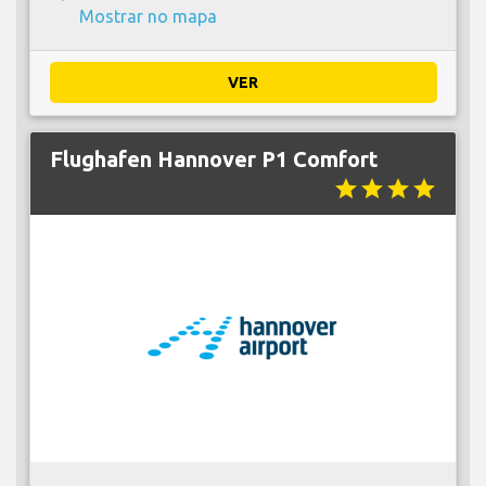
Mostrar no mapa
VER
Flughafen Hannover P1 Comfort
star
star
star
star