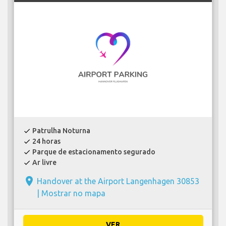
Patrulha Noturna
check
24 horas
check
Parque de estacionamento segurado
check
Ar livre
check
place
Handover at the Airport Langenhagen 30853
|
Mostrar no mapa
VER