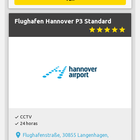
Flughafen Hannover P3 Standard
star
star
star
star
star
CCTV
check
24 horas
check
place
Flughafenstraße, 30855 Langenhagen,