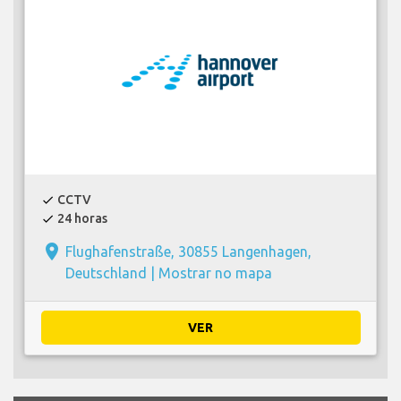
CCTV
check
24 horas
check
place
Flughafenstraße, 30855 Langenhagen,
Deutschland |
Mostrar no mapa
VER