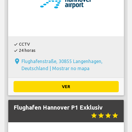
CCTV
check
24 horas
check
place
Flughafenstraße, 30855 Langenhagen,
Deutschland |
Mostrar no mapa
VER
Flughafen Hannover P1 Exklusiv
star
star
star
star