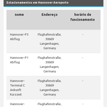
Estacionamentos em Hannover Aeroporto
nome
Endereço
horário de
funcionamento
de
do
Hannover-P3
Flughafenstraße,
-
Abflug
30669
Langenhagen,
Germany
Hannover-P1
Flughafenstraße,
-
Abflug
30669
Langenhagen,
Germany
Hannover-
Flughafenstraße,
-
Terminal C
30669
Ankunft
Langenhagen,
Kurzzeit
Germany
Hannover-
Flughafenstraße,
-