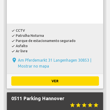
CCTV
check
Patrulha Noturna
check
Parque de estacionamento segurado
check
Asfalto
check
Ar livre
check
place
Am Pferdemarkt 31 Langenhagen 30853 |
Mostrar no mapa
VER
0511 Parking Hannover
star
star
star
star
star