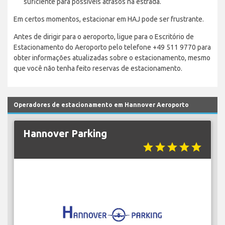
suficiente para possíveis atrasos na estrada.
Em certos momentos, estacionar em HAJ pode ser frustrante.
Antes de dirigir para o aeroporto, ligue para o Escritório de
Estacionamento do Aeroporto pelo telefone +49 511 9770 para
obter informações atualizadas sobre o estacionamento, mesmo
que você não tenha feito reservas de estacionamento.
Operadores de estacionamento em Hannover Aeroporto
Hannover Parking
star
star
star
star
star