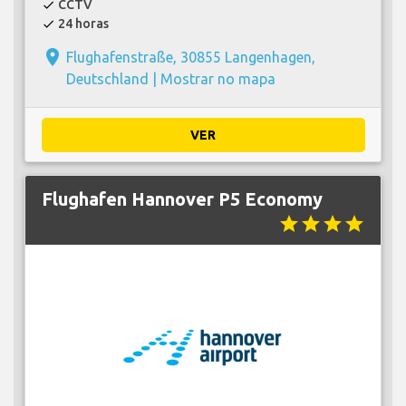
CCTV
check
24 horas
check
place
Flughafenstraße, 30855 Langenhagen,
Deutschland |
Mostrar no mapa
VER
Flughafen Hannover P5 Economy
star
star
star
star