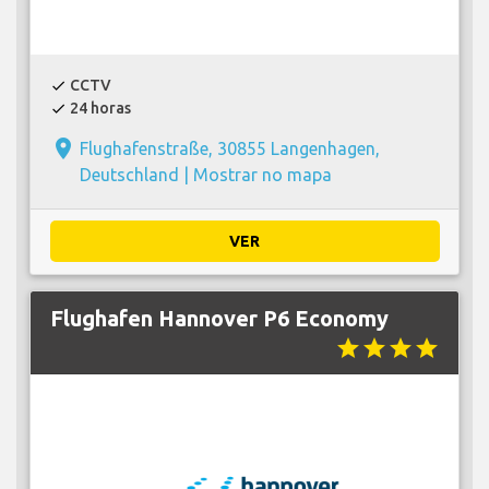
CCTV
check
24 horas
check
place
Flughafenstraße, 30855 Langenhagen,
Deutschland |
Mostrar no mapa
VER
Flughafen Hannover P6 Economy
star
star
star
star