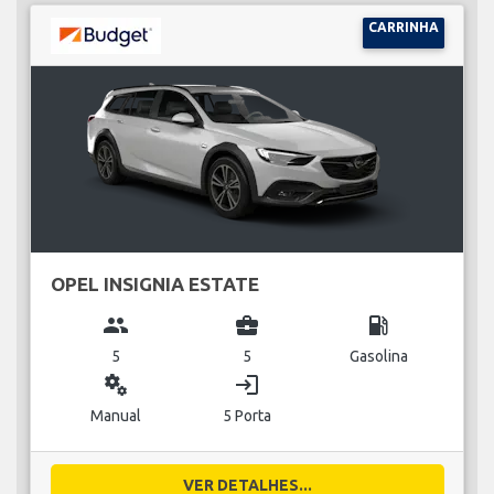
CARRINHA
OPEL INSIGNIA ESTATE
group
business_center
local_gas_station
5
5
Gasolina
miscellaneous_services
login
Manual
5 Porta
VER DETALHES...