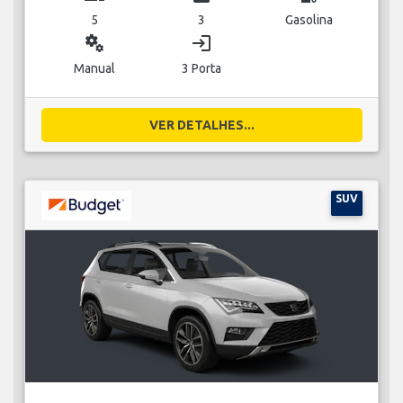
5
3
Gasolina
miscellaneous_services
login
Manual
3 Porta
VER DETALHES...
SUV