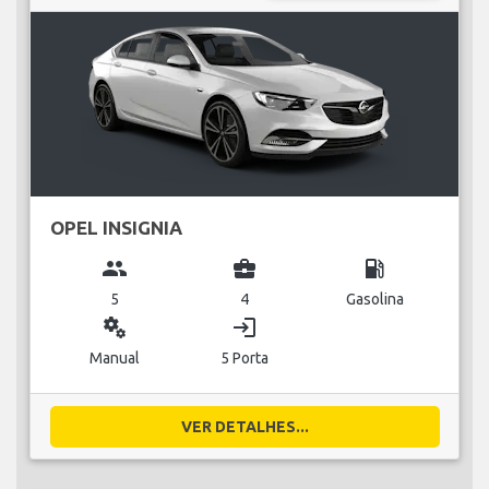
OPEL INSIGNIA
group
business_center
local_gas_station
5
4
Gasolina
miscellaneous_services
login
Manual
5 Porta
VER DETALHES...