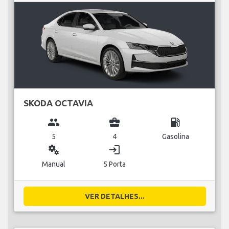
SKODA OCTAVIA
group
business_center
local_gas_station
5
4
Gasolina
miscellaneous_services
login
Manual
5 Porta
VER DETALHES...