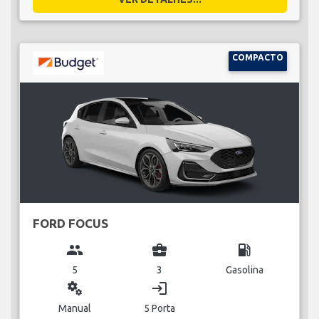
COMPACTO
FORD FOCUS
group
business_center
local_gas_station
5
3
Gasolina
miscellaneous_services
login
Manual
5 Porta