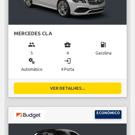
MERCEDES CLA
group
business_center
local_gas_station
5
4
Gasolina
miscellaneous_services
login
Automático
4 Porta
VER DETALHES...
ECONÓMICO