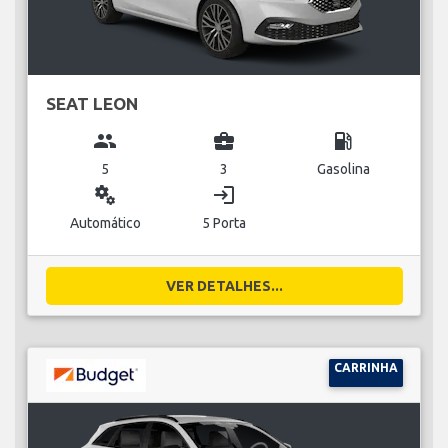
SEAT LEON
group
business_center
local_gas_station
5
3
Gasolina
miscellaneous_services
login
Automático
5 Porta
VER DETALHES...
CARRINHA