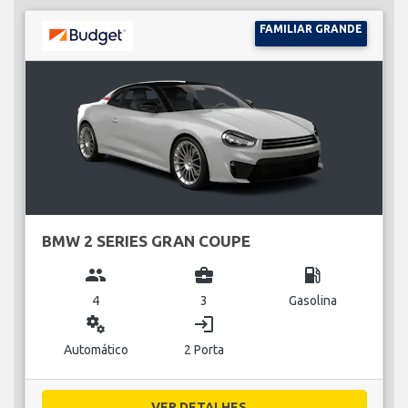
FAMILIAR GRANDE
BMW 2 SERIES GRAN COUPE
group
business_center
local_gas_station
4
3
Gasolina
miscellaneous_services
login
Automático
2 Porta
VER DETALHES...