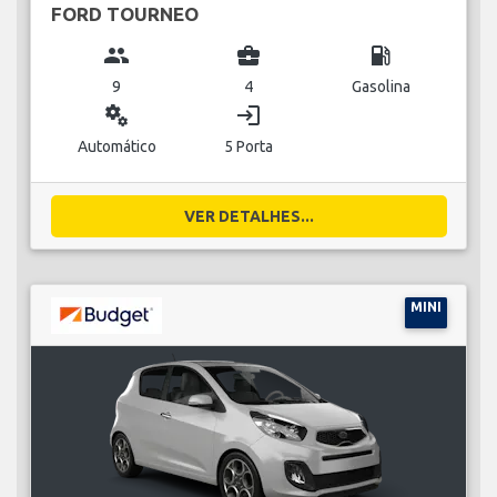
FORD TOURNEO
group
business_center
local_gas_station
9
4
Gasolina
miscellaneous_services
login
Automático
5 Porta
VER DETALHES...
MINI