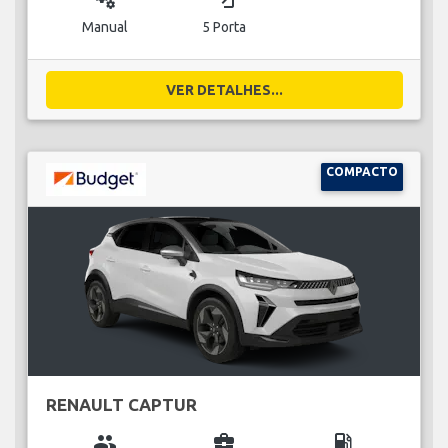
Manual
5 Porta
VER DETALHES...
COMPACTO
RENAULT CAPTUR
group
business_center
local_gas_station