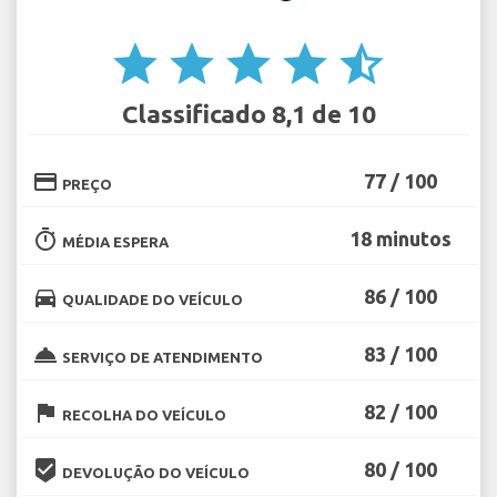
star
star
star
star
star_half
Classificado 8,1 de 10
credit_card
77 / 100
PREÇO
timer
18 minutos
MÉDIA ESPERA
directions_car
86 / 100
QUALIDADE DO VEÍCULO
room_service
83 / 100
SERVIÇO DE ATENDIMENTO
flag
82 / 100
RECOLHA DO VEÍCULO
beenhere
80 / 100
DEVOLUÇÃO DO VEÍCULO