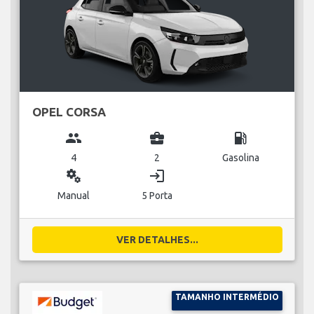
OPEL CORSA
group
business_center
local_gas_station
4
2
Gasolina
miscellaneous_services
login
Manual
5 Porta
VER DETALHES...
TAMANHO INTERMÉDIO