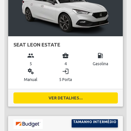
SEAT LEON ESTATE
group
business_center
local_gas_station
5
4
Gasolina
miscellaneous_services
login
Manual
5 Porta
VER DETALHES...
TAMANHO INTERMÉDIO