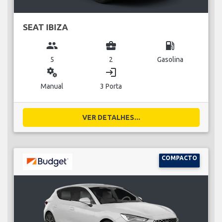
SEAT IBIZA
group
business_center
local_gas_station
5
2
Gasolina
miscellaneous_services
login
Manual
3 Porta
VER DETALHES...
COMPACTO