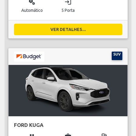
miscellaneous_services
login
Automático
5 Porta
VER DETALHES...
SUV
FORD KUGA