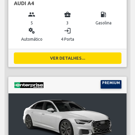
AUDI A4
group
business_center
local_gas_station
5
3
Gasolina
miscellaneous_services
login
Automático
4 Porta
VER DETALHES...
PREMIUM