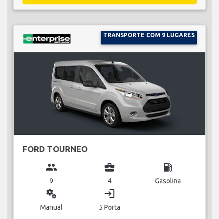
TRANSPORTE COM 9 LUGARES
FORD TOURNEO
group
business_center
local_gas_station
9
4
Gasolina
miscellaneous_services
login
Manual
5 Porta