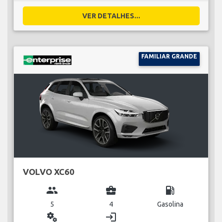
VER DETALHES...
FAMILIAR GRANDE
VOLVO XC60
group
business_center
local_gas_station
5
4
Gasolina
miscellaneous_services
login