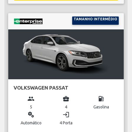
TAMANHO INTERMÉDIO
VOLKSWAGEN PASSAT
group
business_center
local_gas_station
5
4
Gasolina
miscellaneous_services
login
Automático
4 Porta