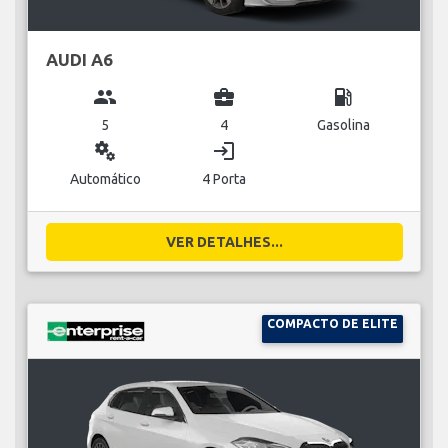
AUDI A6
group
business_center
local_gas_station
5
4
Gasolina
miscellaneous_services
login
Automático
4 Porta
VER DETALHES...
COMPACTO DE ELITE