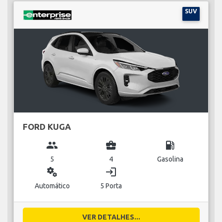
SUV
FORD KUGA
group
business_center
local_gas_station
5
4
Gasolina
miscellaneous_services
login
Automático
5 Porta
VER DETALHES...