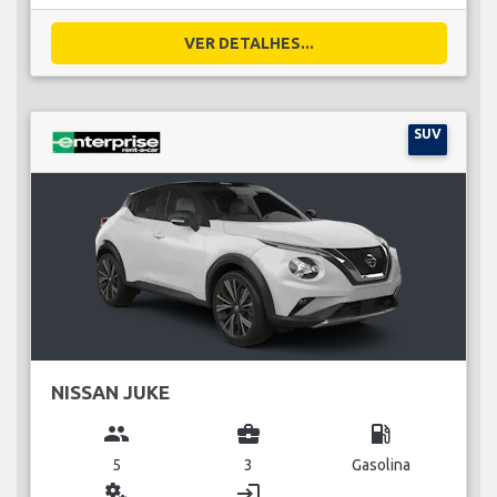
VER DETALHES...
SUV
NISSAN JUKE
group
business_center
local_gas_station
5
3
Gasolina
miscellaneous_services
login