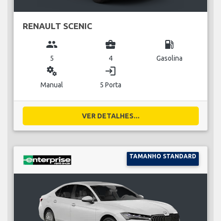
RENAULT SCENIC
group
business_center
local_gas_station
5
4
Gasolina
miscellaneous_services
login
Manual
5 Porta
VER DETALHES...
TAMANHO STANDARD