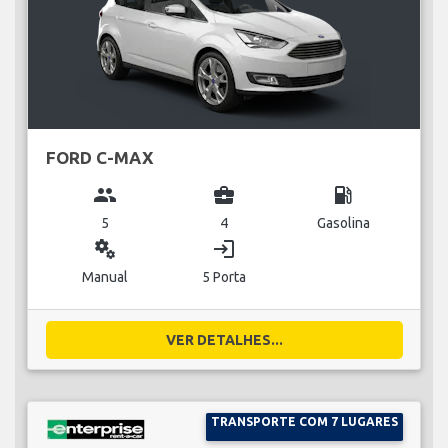
FORD C-MAX
group
business_center
local_gas_station
5
4
Gasolina
miscellaneous_services
login
Manual
5 Porta
VER DETALHES...
TRANSPORTE COM 7 LUGARES