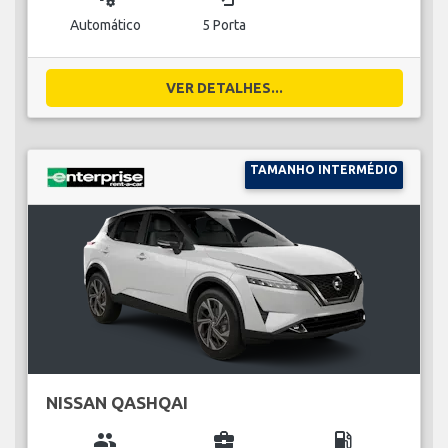
Automático
5 Porta
VER DETALHES...
TAMANHO INTERMÉDIO
NISSAN QASHQAI
group
business_center
local_gas_station