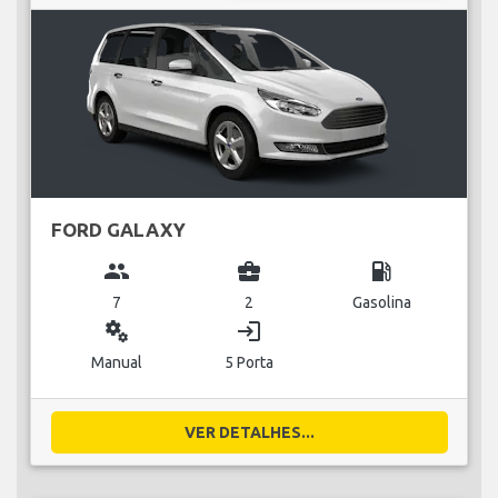
FORD GALAXY
group
business_center
local_gas_station
7
2
Gasolina
miscellaneous_services
login
Manual
5 Porta
VER DETALHES...