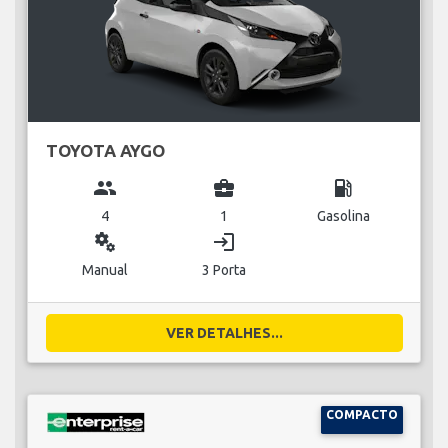
TOYOTA AYGO
group
business_center
local_gas_station
4
1
Gasolina
miscellaneous_services
login
Manual
3 Porta
VER DETALHES...
COMPACTO