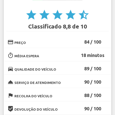
star
star
star
star
star_half
Classificado 8,8 de 10
credit_card
84 / 100
PREÇO
timer
18 minutos
MÉDIA ESPERA
directions_car
89 / 100
QUALIDADE DO VEÍCULO
room_service
90 / 100
SERVIÇO DE ATENDIMENTO
flag
88 / 100
RECOLHA DO VEÍCULO
beenhere
90 / 100
DEVOLUÇÃO DO VEÍCULO