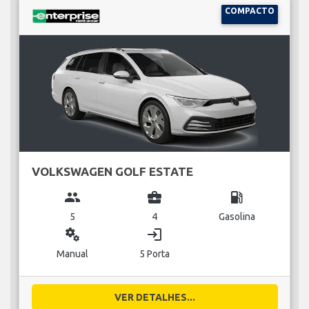
COMPACTO
VOLKSWAGEN GOLF ESTATE
group
business_center
local_gas_station
5
4
Gasolina
miscellaneous_services
login
Manual
5 Porta
VER DETALHES...