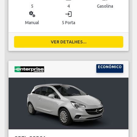
5
4
Gasolina
miscellaneous_services
login
Manual
5 Porta
VER DETALHES...
ECONÓMICO