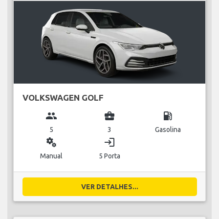
VOLKSWAGEN GOLF
group
business_center
local_gas_station
5
3
Gasolina
miscellaneous_services
login
Manual
5 Porta
VER DETALHES...