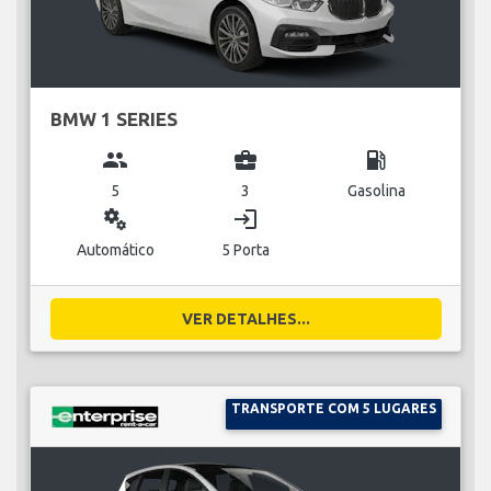
BMW 1 SERIES
group
business_center
local_gas_station
5
3
Gasolina
miscellaneous_services
login
Automático
5 Porta
VER DETALHES...
TRANSPORTE COM 5 LUGARES