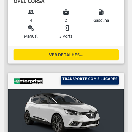
OPEL CORSA
group
business_center
local_gas_station
4
2
Gasolina
miscellaneous_services
login
Manual
3 Porta
VER DETALHES...
TRANSPORTE COM 5 LUGARES