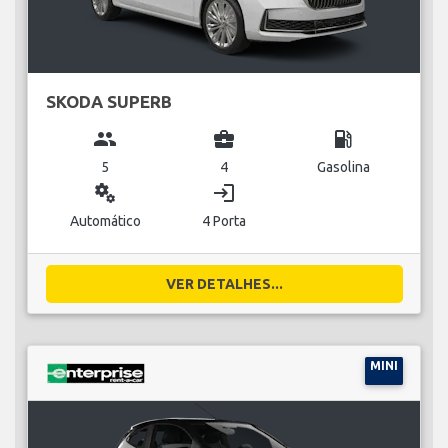
SKODA SUPERB
group
business_center
local_gas_station
5
4
Gasolina
miscellaneous_services
login
Automático
4 Porta
VER DETALHES...
MINI