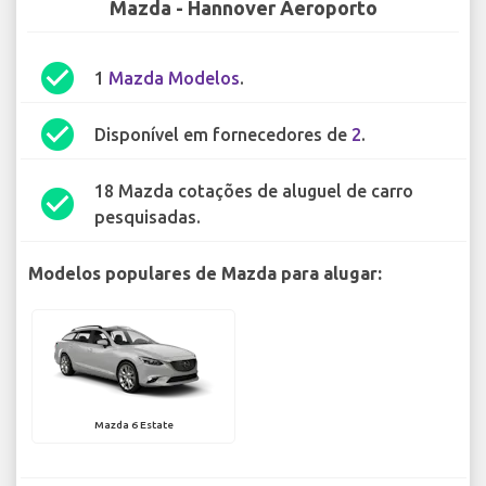
Mazda - Hannover Aeroporto
check_circle
1
Mazda Modelos
.
check_circle
Disponível em fornecedores de
2
.
18 Mazda cotações de aluguel de carro
check_circle
pesquisadas.
Modelos populares de Mazda para alugar:
Mazda 6 Estate