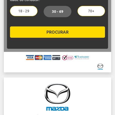
18 - 29
70+
30 - 69
PROCURAR