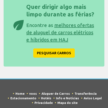
Quer dirigir algo mais
limpo durante as férias?
eco
Encontre as
melhores ofertas
de aluguel de carros elétricos
e híbridos em HAJ
PESQUISAR CARROS
Home
voos
Aluguer de Carros
Transferência
Estacionamento
Hotéis
Info e Notícias
Aviso Legal
Privacidade
Mapa do site